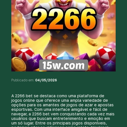
Publicado em:
04/05/2026
A 2266 bet se destaca como uma plataforma de
jogos online que oferece uma ampla variedade de
opções para os amantes de jogos de azar e apostas
esportivas. Com uma interface amigável e fácil de
navegar, a 2266 bet vem conquistando cada vez mais
usuários que buscam entretenimento e emoção em
um só lugar. Entre os principais jogos disponíveis,