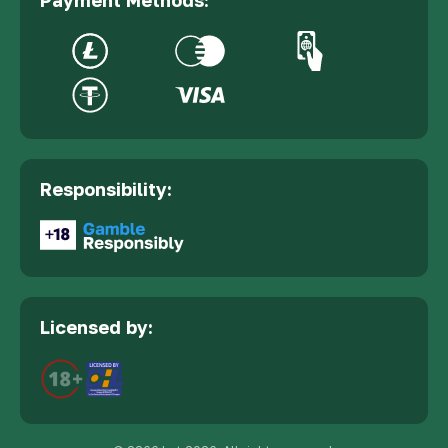
Payment Methods:
Responsibility:
Licensed by: