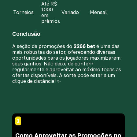
Até R$
1000
Torneios
Variado
Mensal
em
prêmios
Conclusão
A seção de promoções do
2266 bet
é uma das
mais robustas do setor, oferecendo diversas
oportunidades para os jogadores maximizarem
seus ganhos. Não deixe de conferir
regularmente e aproveitar ao máximo todas as
ofertas disponíveis. A sorte pode estar a um
clique de distância! ✨
1
Como Aproveitar as Promoções no