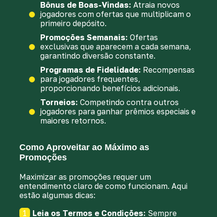
Bônus de Boas-Vindas:
Atraia novos
jogadores com ofertas que multiplicam o
primeiro depósito.
Promoções Semanais:
Ofertas
exclusivas que aparecem a cada semana,
garantindo diversão constante.
Programas de Fidelidade:
Recompensas
para jogadores frequentes,
proporcionando benefícios adicionais.
Torneios:
Competindo contra outros
jogadores para ganhar prêmios especiais e
maiores retornos.
Como Aproveitar ao Máximo as
Promoções
Maximizar as promoções requer um
entendimento claro de como funcionam. Aqui
estão algumas dicas:
Leia os Termos e Condições:
Sempre