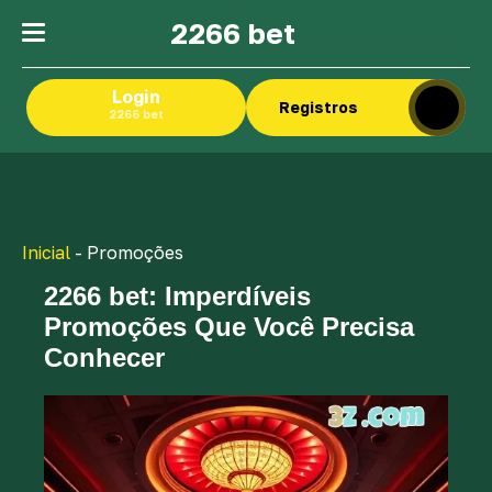
2266 bet
Login
Registros
2266 bet
Inicial
-
Promoções
2266 bet: Imperdíveis
Promoções Que Você Precisa
Conhecer