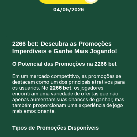
04/05/2026
2266 bet: Descubra as Promoções
Imperdíveis e Ganhe Mais Jogando!
O Potencial das Promoções na 2266 bet
Em um mercado competitivo, as promoções se
destacam como um dos principais atrativos para
os usuários. No
2266 bet
, os jogadores
encontram uma variedade de ofertas que não
apenas aumentam suas chances de ganhar, mas
também proporcionam uma experiência de jogo
mais emocionante.
Tipos de Promoções Disponíveis