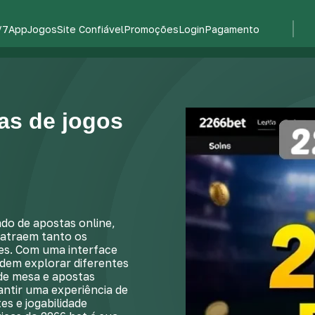
/7
App
Jogos
Site Confiável
Promoções
Login
Pagamento
as de jogos
do de apostas online,
atraem tanto os
es. Com uma interface
odem explorar diferentes
 de mesa e apostas
antir uma experiência de
es e jogabilidade