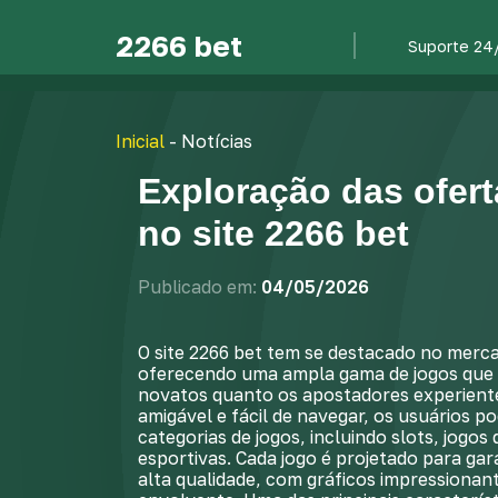
2266 bet
Suporte 24
Inicial
-
Notícias
Exploração das ofert
no site 2266 bet
Publicado em:
04/05/2026
O site 2266 bet tem se destacado no merca
oferecendo uma ampla gama de jogos que 
novatos quanto os apostadores experient
amigável e fácil de navegar, os usuários p
categorias de jogos, incluindo slots, jogos
esportivas. Cada jogo é projetado para gar
alta qualidade, com gráficos impressionant