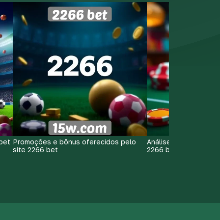
Ver detalhes
Ver detalh
 bet
Promoções e bônus oferecidos pelo
Análise da segurança 
site 2266 bet
2266 bet