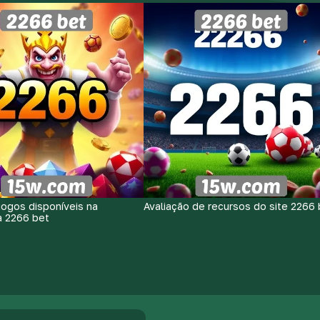
Ver detalhes
Ver detalhes
 jogos disponíveis na
Avaliação de recursos do site 2266
a 2266 bet