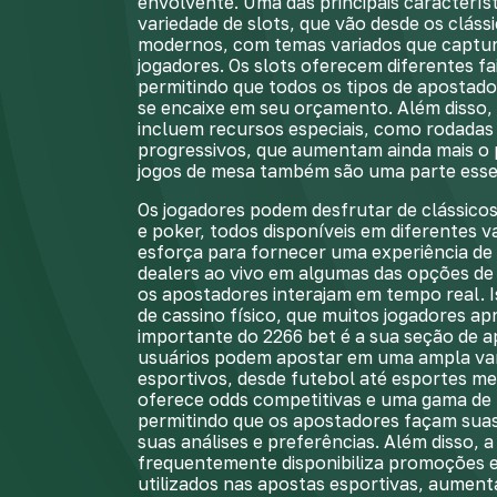
envolvente. Uma das principais característ
variedade de slots, que vão desde os cláss
modernos, com temas variados que captu
jogadores. Os slots oferecem diferentes fa
permitindo que todos os tipos de apostad
se encaixe em seu orçamento. Além disso,
incluem recursos especiais, como rodadas 
progressivos, que aumentam ainda mais o 
jogos de mesa também são uma parte essenc
Os jogadores podem desfrutar de clássicos
e poker, todos disponíveis em diferentes v
esforça para fornecer uma experiência de
dealers ao vivo em algumas das opções de 
os apostadores interajam em tempo real. 
de cassino físico, que muitos jogadores a
importante do 2266 bet é a sua seção de a
usuários podem apostar em uma ampla var
esportivos, desde futebol até esportes me
oferece odds competitivas e uma gama de 
permitindo que os apostadores façam sua
suas análises e preferências. Além disso, 
frequentemente disponibiliza promoções 
utilizados nas apostas esportivas, aumen